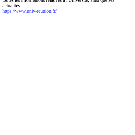
toutes les informations relatives à l'Université, ainsi que ses
actualités
https://www.univ-reunion.fr/
internet-annuaire.net