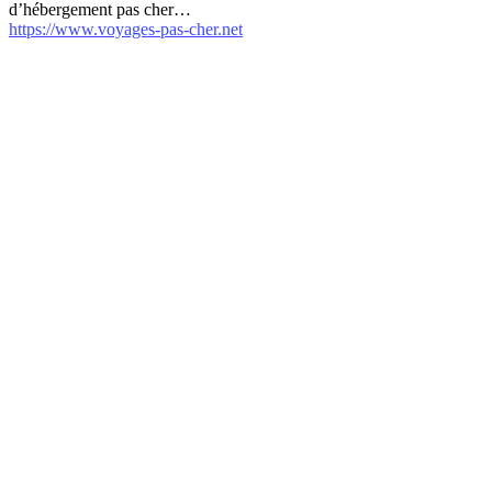
d’hébergement pas cher…
https://www.voyages-pas-cher.net
internet-annuaire.net