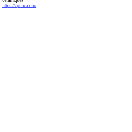
céramiques
https://cpifac.com/
internet-annuaire.net