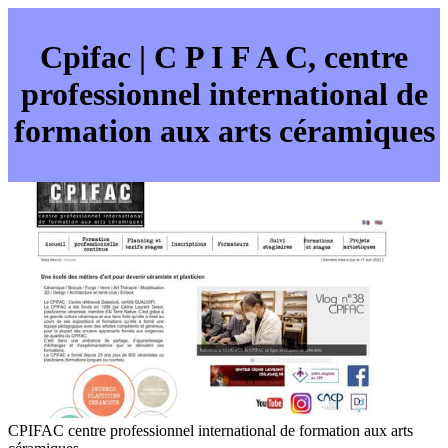
Cpifac | C P I F A C, centre
profes­sion­nel in­ter­natio­nal de
formation aux arts céramiques
CPIFAC centre professionnel international de formation aux arts