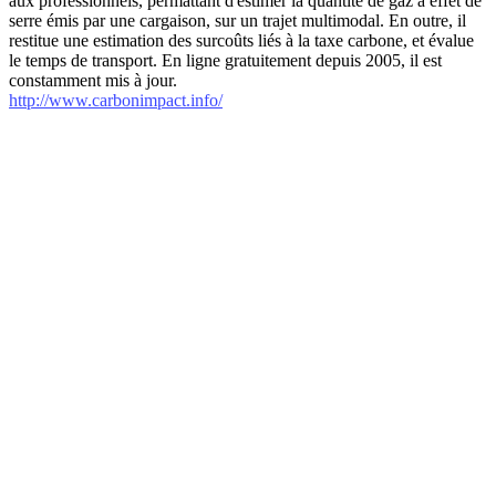
aux professionnels, permattant d'estimer la quantité de gaz à effet de
serre émis par une cargaison, sur un trajet multimodal. En outre, il
restitue une estimation des surcoûts liés à la taxe carbone, et évalue
le temps de transport. En ligne gratuitement depuis 2005, il est
constamment mis à jour.
http://www.carbonimpact.info/
internet-annuaire.net