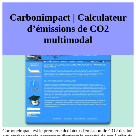
Car­bo­nim­pact | Calculateur
d’émissions de CO2
multimodal
Carboneimpact est le premier calculateur d'émission de CO2 destiné