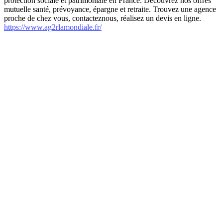
protection sociale et patrimoniale en France. Découvrez nos offres
mutuelle santé, prévoyance, épargne et retraite. Trouvez une agence
proche de chez vous, contacteznous, réalisez un devis en ligne.
https://www.ag2rlamondiale.fr/
internet-annuaire.net